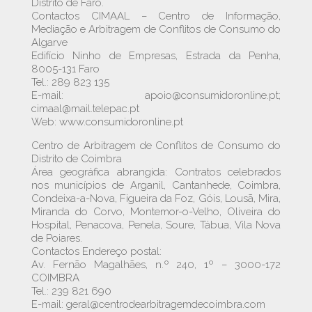
Distrito de Faro.
Contactos CIMAAL – Centro de Informação,
Mediação e Arbitragem de Conflitos de Consumo do
Algarve
Edifício Ninho de Empresas, Estrada da Penha,
8005-131 Faro
Tel.: 289 823 135
E-mail: apoio@consumidoronline.pt;
cimaal@mail.telepac.pt
Web: www.consumidoronline.pt
Centro de Arbitragem de Conflitos de Consumo do
Distrito de Coimbra
Área geográfica abrangida: Contratos celebrados
nos municípios de Arganil, Cantanhede, Coimbra,
Condeixa-a-Nova, Figueira da Foz, Góis, Lousã, Mira,
Miranda do Corvo, Montemor-o-Velho, Oliveira do
Hospital, Penacova, Penela, Soure, Tábua, Vila Nova
de Poiares.
Contactos Endereço postal:
Av. Fernão Magalhães, n.º 240, 1º – 3000-172
COIMBRA
Tel.: 239 821 690
E-mail: geral@centrodearbitragemdecoimbra.com