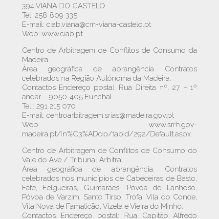
394 VIANA DO CASTELO
Tel: 258 809 335
E-mail: ciab.viana@cm-viana-castelo.pt
Web: www.ciab.pt
Centro de Arbitragem de Conflitos de Consumo da
Madeira
Área geográfica de abrangência Contratos
celebrados na Região Autónoma da Madeira.
Contactos Endereço postal: Rua Direita nº. 27 – 1º
andar – 9050-405 Funchal
Tel.: 291 215 070
E-mail: centroarbitragem.srias@madeira.gov.pt
Web: www.srrh.gov-
madeira.pt/In%C3%ADcio/tabid/292/Default.aspx
Centro de Arbitragem de Conflitos de Consumo do
Vale do Ave / Tribunal Arbitral
Área geográfica de abrangência: Contratos
celebrados nos municípios de Cabeceiras de Basto,
Fafe, Felgueiras, Guimarães, Póvoa de Lanhoso,
Póvoa de Varzim, Santo Tirso, Trofa, Vila do Conde,
Vila Nova de Famalicão, Vizela e Vieira do Minho.
Contactos Endereço postal: Rua Capitão Alfredo