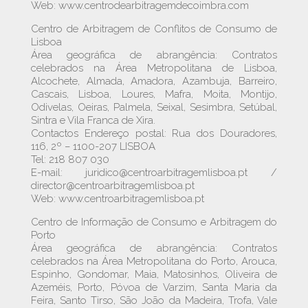
Web: www.centrodearbitragemdecoimbra.com
Centro de Arbitragem de Conflitos de Consumo de
Lisboa
Área geográfica de abrangência: Contratos
celebrados na Área Metropolitana de Lisboa,
Alcochete, Almada, Amadora, Azambuja, Barreiro,
Cascais, Lisboa, Loures, Mafra, Moita, Montijo,
Odivelas, Oeiras, Palmela, Seixal, Sesimbra, Setúbal,
Sintra e Vila Franca de Xira.
Contactos Endereço postal: Rua dos Douradores,
116, 2º – 1100-207 LISBOA
Tel: 218 807 030
E-mail: juridico@centroarbitragemlisboa.pt /
director@centroarbitragemlisboa.pt
Web: www.centroarbitragemlisboa.pt
Centro de Informação de Consumo e Arbitragem do
Porto
Área geográfica de abrangência: Contratos
celebrados na Área Metropolitana do Porto, Arouca,
Espinho, Gondomar, Maia, Matosinhos, Oliveira de
Azeméis, Porto, Póvoa de Varzim, Santa Maria da
Feira, Santo Tirso, São João da Madeira, Trofa, Vale