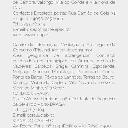
de Cambra, Valongo, Vila do Conde e Vila Nova de
Gaia.
Contactos Endereço postal: Rua Damião de Góis, 31
– Loja 6 – 4050-225 Porto
Tel.: 225 508 349
E-mail: cicap@mail.telepac.pt
web: www.cicap.pt
Centro de Informação, Mediação e Arbitragem de
Consumo (Tribunal Arbitral de consumo)
Área geográfica de abrangência: Contratos
celebrados nos municípios de Amares, Arcos de
Valdevez, Barcelos, Braga, Caminha, Esposende,
Melgaço, Monção, Montalegre, Paredes de Coura,
Ponte da Barca, Póvoa do Lanhoso, Terras do Bouro,
Valença, Viana do Castelo, Vila Nova de Cerveira,
Vieira do Minho, Vila Verde.
Contactos BRAGA:
Rua D Afonso Henriques, nº 1 (Ed Junta de Freguesia
da Sé) 4700 – 030 BRAGA
Tel: 253 617 604
E-mail: geral@ciab.pt
VIANA DO CASTELO
Av Rocha Paris, nº 103 (Edifício Vila Rosa) 4900 –